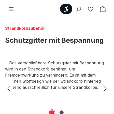
Werkzeugleiste anzei
Du hast 0
Ware
Strandkorbzubehör
Schutzgitter mit Bespannung
Bildergalerie überspringen