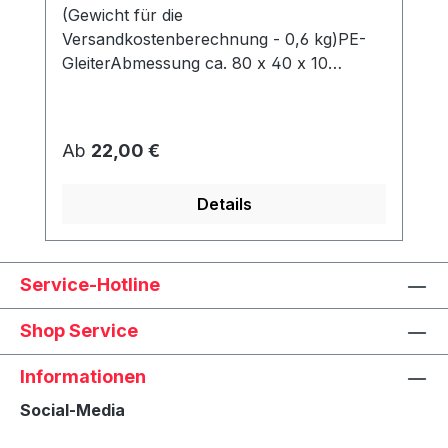
(Gewicht für die
Versandkostenberechnung - 0,6 kg)PE-
GleiterAbmessung ca. 80 x 40 x 10
mmWerden unter dem Korb angeschraubt
und schützen den Rahmen vor Abrieb &
Feuchtigkeit.
Regulärer Preis:
Ab
22,00 €
Details
Service-Hotline
Shop Service
Informationen
Social-Media