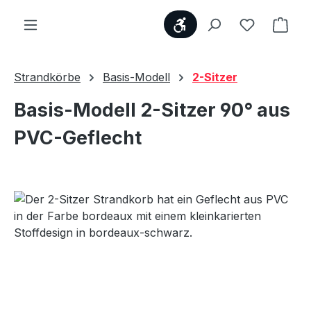
Werkzeugleiste anzei
Du hast 0
Ware
Strandkörbe
Basis-Modell
2-Sitzer
Basis-Modell 2-Sitzer 90° aus
PVC-Geflecht
Bildergalerie überspringen