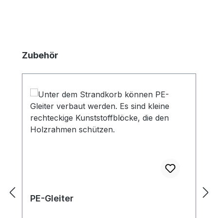
Produktgalerie überspringen
Zubehör
PE-Gleiter